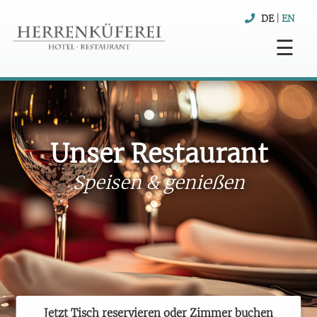
DE
|
EN
☰
Unser Restaurant
Speisen & genießen
Jetzt Tisch reservieren oder Zimmer buchen