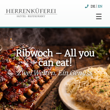
DE
|
EN
☰
Ribwoch – All you
can eat!
Zwei Welten. Ein Genuss.