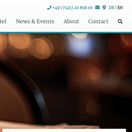
+49 (7145) 20 898 00
DE
|
EN
tel
News & Events
About
Contact