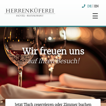
DE
|
EN
☰
Wir freuen uns
auf Ihren Besuch!
Jetzt Tisch reservieren oder Zimmer buchen